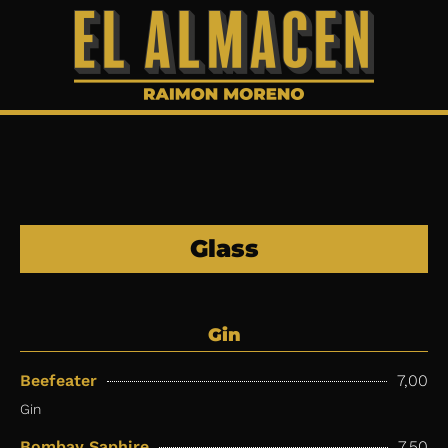
Skip
to
content
Glass
Gin
Beefeater
7,00
Gin
Bombay Saphire
7,50