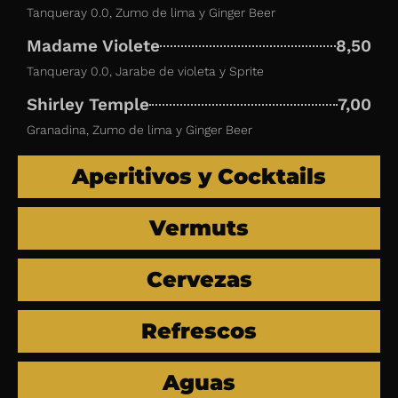
Tanqueray 0.0, Zumo de lima y Ginger Beer
Madame Violete
8,50
Tanqueray 0.0, Jarabe de violeta y Sprite
Shirley Temple
7,00
Granadina, Zumo de lima y Ginger Beer
Aperitivos y Cocktails
Vermuts
Cervezas
Refrescos
Aguas