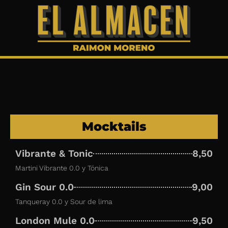
Ir
al
contenido
Mocktails
Vibrante & Tonic
8,50
Martini Vibrante 0.0 y Tónica
Gin Sour 0.0
9,00
Tanqueray 0.0 y Sour de lima
London Mule 0.0
9,50